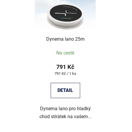
Dynema lano 25m
Na cestě
791 Kč
Měrná
791 Kč / 1 ks
cena:
DETAIL
Dynema lano pro hladký
chod stírátek na vašem...