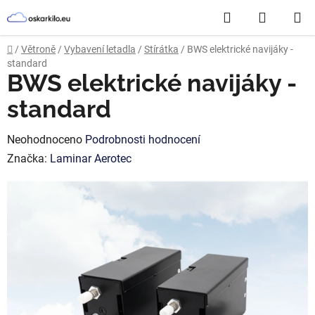
Přejít
Hledat
NÁKUP
na
obsah
KOŠÍK
Domů
/
Větroně
/
Vybavení letadla
/
Stírátka
/
BWS elektrické navijáky -
standard
BWS elektrické navijáky -
standard
Průměrné
Neohodnoceno
Podrobnosti hodnocení
hodnocení
Značka:
Laminar Aerotec
produktu
je
0,0
z
5
hvězdiček.