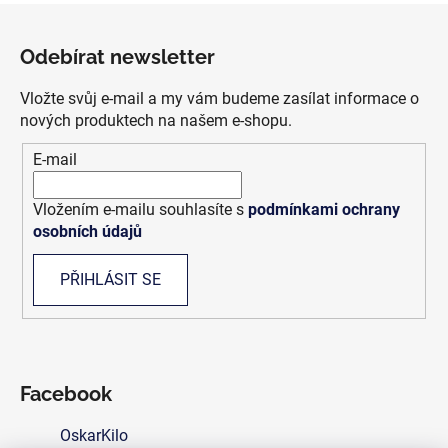
Z
á
Odebírat newsletter
p
a
Vložte svůj e-mail a my vám budeme zasílat informace o
t
nových produktech na našem e-shopu.
í
E-mail
Vložením e-mailu souhlasíte s
podmínkami ochrany
osobních údajů
PŘIHLÁSIT SE
Facebook
OskarKilo