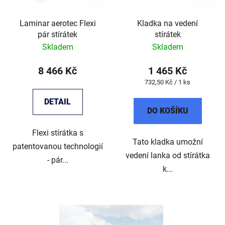
Laminar aerotec Flexi
Kladka na vedení
pár stírátek
stírátek
Skladem
Skladem
8 466 Kč
1 465 Kč
Měrná
732,50 Kč / 1 ks
cena:
DETAIL
DO KOŠÍKU
Flexi stírátka s
Tato kladka umožní
patentovanou technologií
vedení lanka od stírátka
- pár...
k...