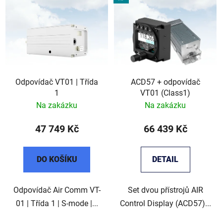
Odpovídač VT01 | Třída
ACD57 + odpovídač
1
VT01 (Class1)
Na zakázku
Na zakázku
47 749 Kč
66 439 Kč
DO KOŠÍKU
DETAIL
Odpovídač Air Comm VT-
Set dvou přístrojů AIR
01 | Třída 1 | S-mode |...
Control Display (ACD57)...