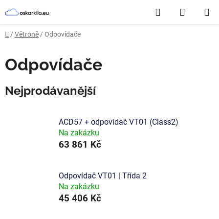
Přejít
Hledat
NÁKUP
na
obsah
KOŠÍK
Domů
/
Větroně
/
Odpovídače
Odpovídače
Nejprodávanější
ACD57 + odpovídač VT01 (Class2)
Na zakázku
63 861 Kč
Odpovídač VT01 | Třída 2
Na zakázku
45 406 Kč