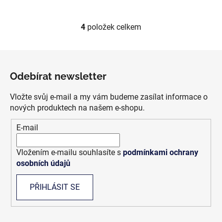
4
položek celkem
O
v
l
Z
á
á
d
Odebírat newsletter
p
a
a
c
Vložte svůj e-mail a my vám budeme zasílat informace o
t
í
nových produktech na našem e-shopu.
í
p
E-mail
r
v
k
Vložením e-mailu souhlasíte s
podmínkami ochrany
y
osobních údajů
v
ý
PŘIHLÁSIT SE
p
i
s