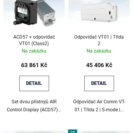
p
o
i
d
s
u
p
k
r
t
ACD57 + odpovídač
Odpovídač VT01 | Třída
o
ů
VT01 (Class2)
2
d
Na zakázku
Na zakázku
u
k
63 861 Kč
45 406 Kč
t
ů
DETAIL
DETAIL
Set dvou přístrojů AIR
Odpovídač Air Comm VT-
Control Display (ACD57)...
01 | Třída 2 | S-mode |...
TIP