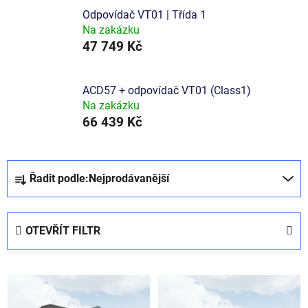
Odpovídač VT01 | Třída 1
Na zakázku
47 749 Kč
ACD57 + odpovídač VT01 (Class1)
Na zakázku
66 439 Kč
Ř
Řadit podle:
Nejprodávanější
a
z
e
OTEVŘÍT FILTR
n
í
V
p
ý
r