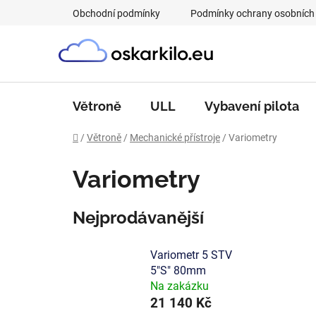
Přejít
Obchodní podmínky
Podmínky ochrany osobních
na
obsah
Větroně
ULL
Vybavení pilota
Domů
/
Větroně
/
Mechanické přístroje
/
Variometry
Variometry
Nejprodávanější
Variometr 5 STV
5"S" 80mm
Na zakázku
21 140 Kč