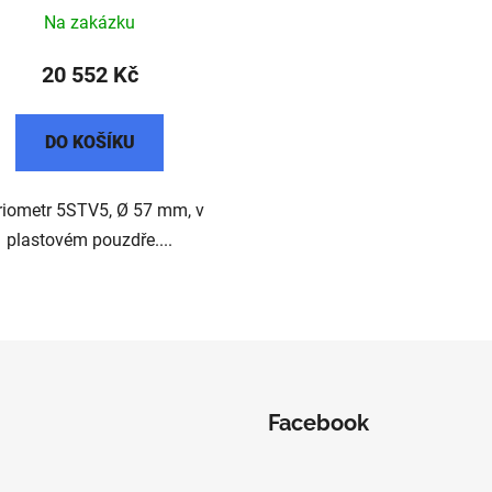
Na zakázku
20 552 Kč
DO KOŠÍKU
riometr 5STV5, Ø 57 mm, v
plastovém pouzdře....
O
v
l
á
d
Facebook
a
c
í