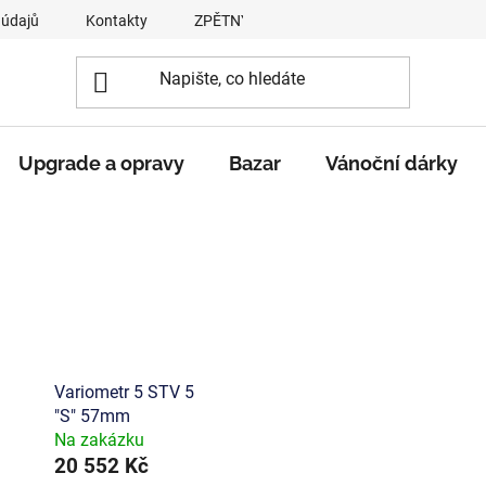
 údajů
Kontakty
ZPĚTNÝ ODBĚR VYSLOUŽILÝCH ELEKTROZA
Upgrade a opravy
Bazar
Vánoční dárky
Variometr 5 STV 5
"S" 57mm
Na zakázku
20 552 Kč