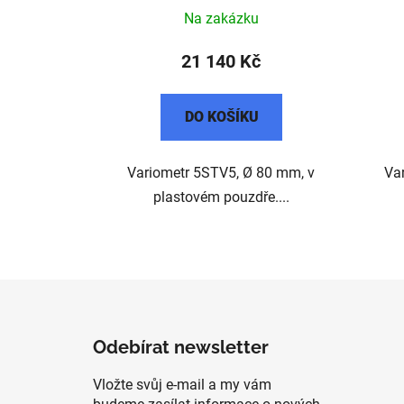
k
Na zakázku
t
ů
21 140 Kč
DO KOŠÍKU
Variometr 5STV5, Ø 80 mm, v
Va
plastovém pouzdře....
Z
á
Odebírat newsletter
p
a
Vložte svůj e-mail a my vám
t