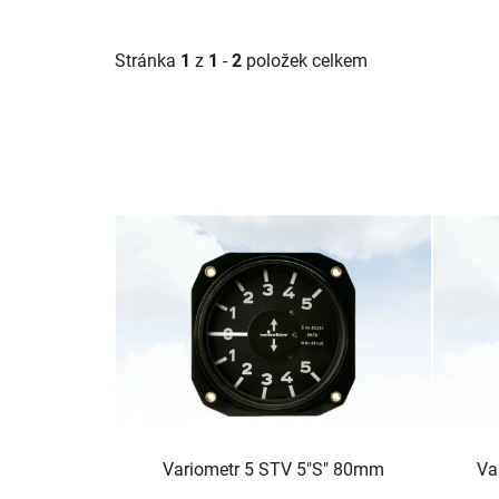
Stránka
1
z
1
-
2
položek celkem
V
ý
p
i
s
p
r
o
d
u
Variometr 5 STV 5"S" 80mm
Va