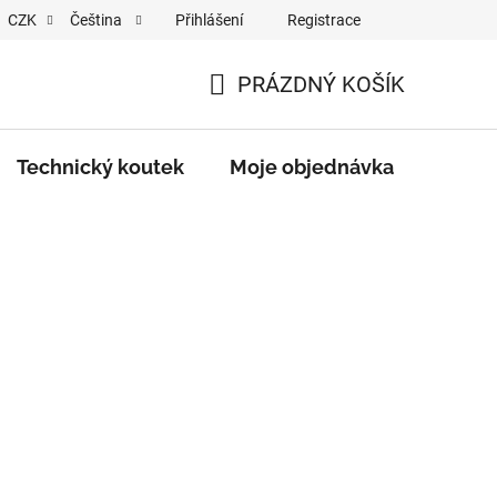
Přihlášení
Registrace
CZK
Čeština
ŘÍZENÍ / BATERIÍ
PRÁZDNÝ KOŠÍK
NÁKUPNÍ
KOŠÍK
Technický koutek
Moje objednávka
Značk