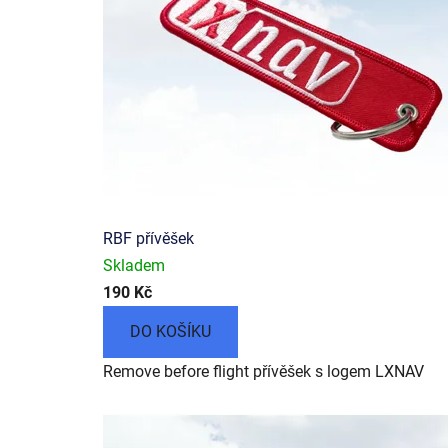
.
e
u
RBF přívěšek
Skladem
190 Kč
DO KOŠÍKU
Remove before flight přívěšek s logem LXNAV