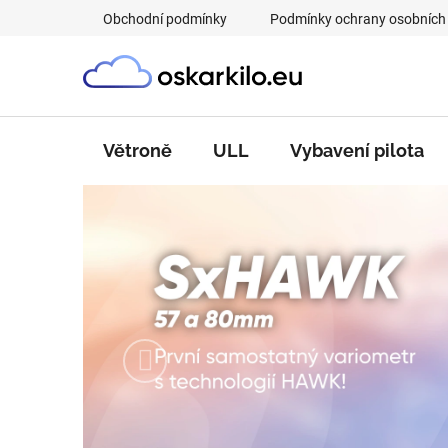
Přejít
Obchodní podmínky
Podmínky ochrany osobních
na
obsah
Větroně
ULL
Vybavení pilota
V
í
t
á
Předchozí
m
e
t