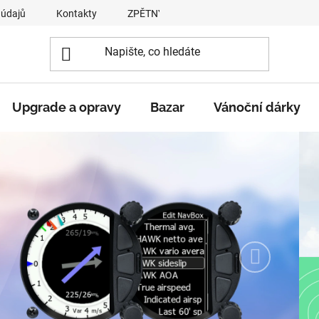
 údajů
Kontakty
ZPĚTNÝ ODBĚR VYSLOUŽILÝCH ELEKTROZA
Upgrade a opravy
Bazar
Vánoční dárky
Následujíc