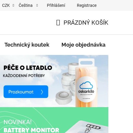
Přihlášení
Registrace
CZK
Čeština
ŘÍZENÍ / BATERIÍ
PRÁZDNÝ KOŠÍK
NÁKUPNÍ
KOŠÍK
Technický koutek
Moje objednávka
Značk
í