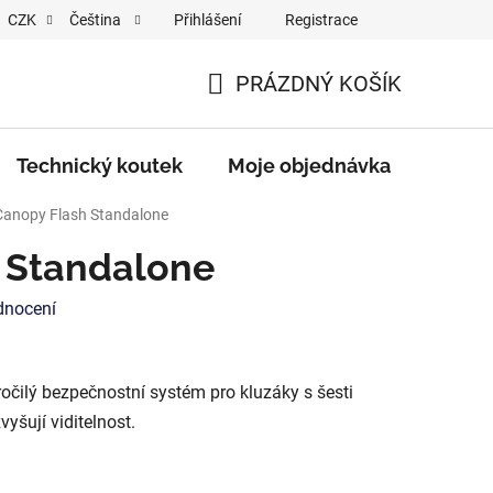
Přihlášení
Registrace
CZK
Čeština
ŘÍZENÍ / BATERIÍ
PRÁZDNÝ KOŠÍK
NÁKUPNÍ
KOŠÍK
Technický koutek
Moje objednávka
Značk
Canopy Flash Standalone
 Standalone
dnocení
čilý bezpečnostní systém pro kluzáky s šesti
yšují viditelnost.