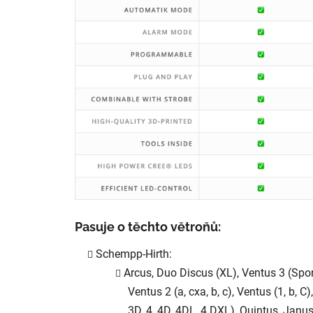
Pasuje o těchto větroňů:
Schempp-Hirth:
Arcus, Duo Discus (XL), Ventus 3 (Sport
Ventus 2 (a, cxa, b, c), Ventus (1, b, C)
3D, 4, 4D, 4DL, 4 DXL), Quintus, Janu