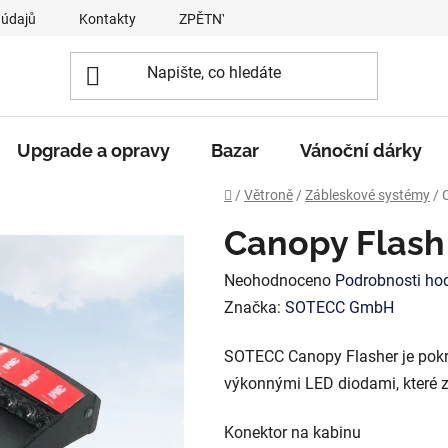
 údajů
Kontakty
ZPĚTNÝ ODBĚR VYSLOUŽILÝCH ELEKTROZA
Upgrade a opravy
Bazar
Vánoční dárky
Domů
/
Větroně
/
Zábleskové systémy
/
Canopy Flash
Průměrné
Neohodnoceno
Podrobnosti ho
hodnocení
Značka:
SOTECC GmbH
produktu
SOTECC Canopy Flasher je pokro
je
výkonnými LED diodami, které zv
0,0
z
Konektor na kabinu
5