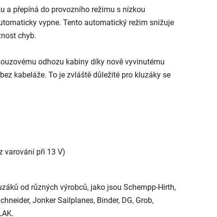
u a přepíná do provozního režimu s nízkou
 automaticky vypne. Tento automatický režim snižuje
žnost chyb.
l nouzovému odhozu kabiny díky nově vyvinutému
bez kabeláže. To je zvláště důležité pro kluzáky se
z varování při 13 V)
luzáků od různých výrobců, jako jsou Schempp-Hirth,
chneider, Jonker Sailplanes, Binder, DG, Grob,
LAK.