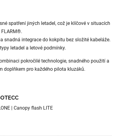
 spatření jiných letadel, což je klíčové v situacích
 je FLARM®.
a snadná integrace do kokpitu bez složité kabeláže.
 typy letadel a letové podmínky.
binaci pokročilé technologie, snadného použití a
ým doplňkem pro každého pilota kluzáků.
 SOTECC
ONE | Canopy flash LITE