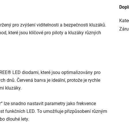
Dopl
Kate
žený pro zvýšení viditelnosti a bezpečnosti kluzáků.
Záru
od, které jsou klíčové pro piloty a kluzáky různých
REE® LED diodami, které jsou optimalizovány pro
ch dnů. Červená barva je ideální, protože je rychle
mi kluzáky.
lze snadno nastavit parametry jako frekvence
nost funkčních LED. To umožňuje přizpůsobení různým
bo dlouhé lety.