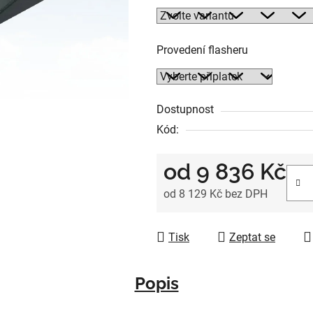
hvězdiček.
Provedení flasheru
Dostupnost
Kód:
od
9 836 Kč
od
8 129 Kč
bez DPH
Měrná cena:
Tisk
Zeptat se
Popis