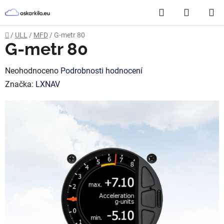
Přejít
Hledat
NÁKUP
na
obsah
KOŠÍK
Domů
/
ULL
/
MFD
/
G-metr 80
G-metr 80
Průměrné
Neohodnoceno
Podrobnosti hodnocení
hodnocení
Značka:
LXNAV
produktu
je
0,0
z
5
hvězdiček.