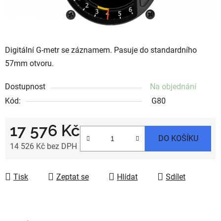
Digitální G-metr se záznamem. Pasuje do standardního
57mm otvoru.
Dostupnost
Na objednání
Kód:
G80
17 576 Kč
DO KOŠÍKU
14 526 Kč bez DPH
Měrná cena:
Tisk
Zeptat se
Hlídat
Sdílet