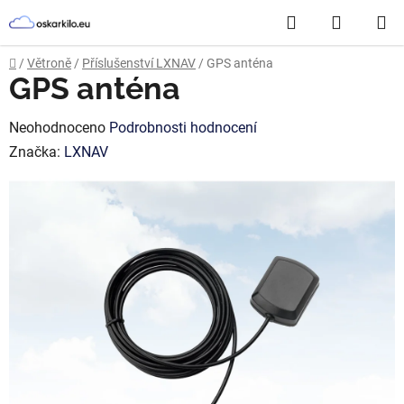
Přejít
Hledat
NÁKUP
na
obsah
KOŠÍK
Domů
/
Větroně
/
Příslušenství LXNAV
/
GPS anténa
GPS anténa
Průměrné
Neohodnoceno
Podrobnosti hodnocení
hodnocení
Značka:
LXNAV
produktu
je
0,0
z
5
hvězdiček.