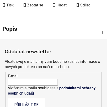
Tisk
Zeptat se
Hlídat
Sdílet
Popis
Z
á
Odebírat newsletter
p
a
Vložte svůj e-mail a my vám budeme zasílat informace o
t
nových produktech na našem e-shopu.
í
E-mail
Vložením e-mailu souhlasíte s
podmínkami ochrany
osobních údajů
PŘIHLÁSIT SE