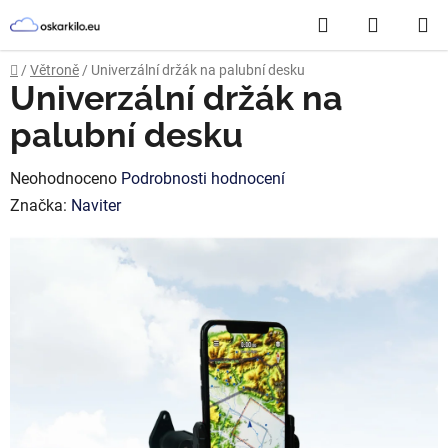
Přejít
Hledat
NÁKUP
na
obsah
KOŠÍK
Domů
/
Větroně
/
Univerzální držák na palubní desku
Univerzální držák na
palubní desku
Průměrné
Neohodnoceno
Podrobnosti hodnocení
hodnocení
Značka:
Naviter
produktu
je
0,0
z
5
hvězdiček.