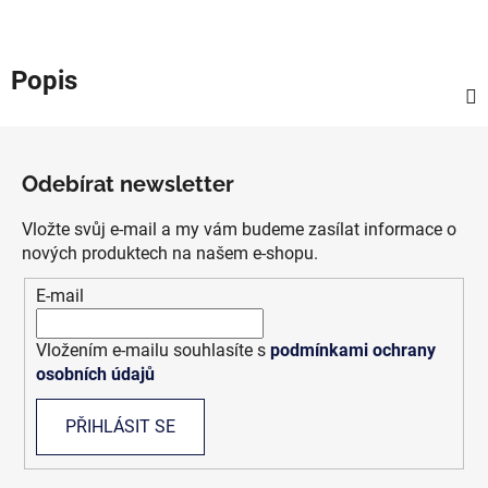
Popis
Z
á
Odebírat newsletter
p
a
Vložte svůj e-mail a my vám budeme zasílat informace o
t
nových produktech na našem e-shopu.
í
E-mail
Vložením e-mailu souhlasíte s
podmínkami ochrany
osobních údajů
PŘIHLÁSIT SE