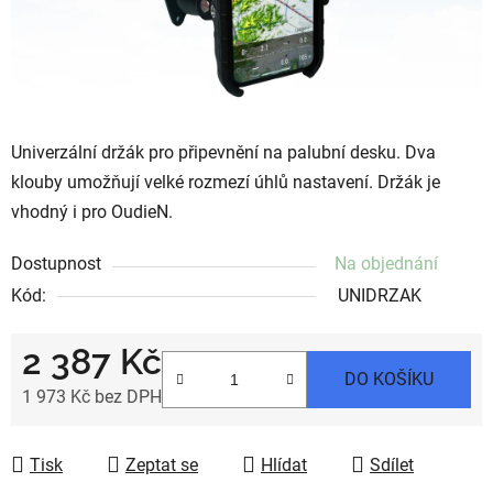
Univerzální držák pro připevnění na palubní desku. Dva
klouby umožňují velké rozmezí úhlů nastavení. Držák je
vhodný i pro OudieN.
Dostupnost
Na objednání
Kód:
UNIDRZAK
2 387 Kč
DO KOŠÍKU
1 973 Kč bez DPH
Měrná cena:
Tisk
Zeptat se
Hlídat
Sdílet