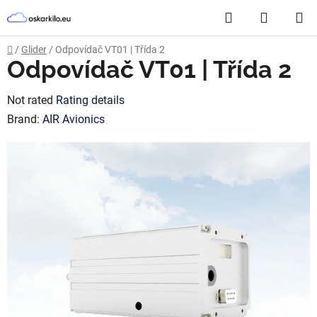
Skip
Search
SHOPP
to
content
CART
Home
/
Glider
/
Odpovídač VT01 | Třída 2
Odpovídač VT01 | Třída 2
The
Not rated
Rating details
average
Brand:
AIR Avionics
product
rating
is
0,0
out
of
5
stars.