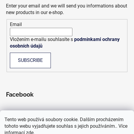
t
Enter your email and we will send you informations about
e
new products in our e-shop.
r
Email
Vložením e-mailu souhlasíte s
podmínkami ochrany
osobních údajů
SUBSCRIBE
Facebook
Tento web používá soubory cookie. Dalším procházením
We accept online payments
tohoto webu vyjadřujete souhlas s jejich používáním.. Více
informací
zde
.