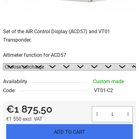
Set of the AIR Control Display (ACD57) and VT01
Transponder.
Altimeter function for ACD57
Availability
Custom made
Code:
VT01-C2
€1 875,50
€1 550
excl. VAT
Measure price:
ADD TO CART