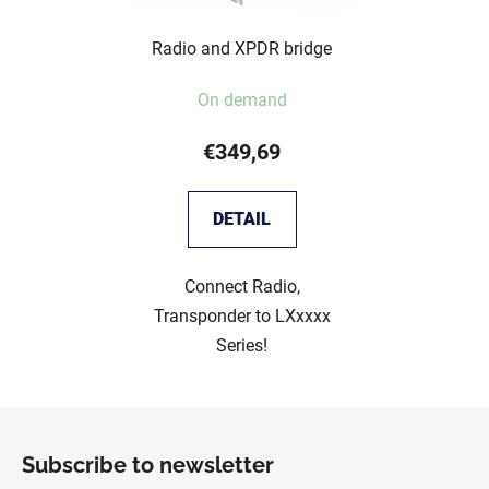
Radio and XPDR bridge
On demand
€349,69
DETAIL
Connect Radio,
Transponder to LXxxxx
Series!
F
o
Subscribe to newsletter
o